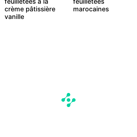
feuilletées à la
feuilletées
crème pâtissière
marocaines
vanille