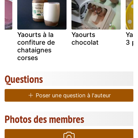
Yaourts à la
Yaourts
Yaou
confiture de
chocolat
3 p
chataignes
corses
Questions
Poser une question à l'auteur
Photos des membres