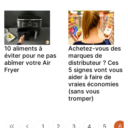
10 aliments à
Achetez-vous des
éviter pour ne pas
marques de
abîmer votre Air
distributeur ? Ces
Fryer
5 signes vont vous
aider à faire de
vraies économies
(sans vous
tromper)
(c
1
2
3
4
5
6