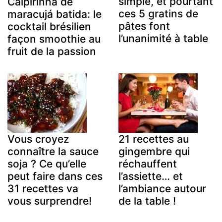
simple, et pourtant
Caipirinha de
ces 5 gratins de
maracujá batida: le
pâtes font
cocktail brésilien
l’unanimité à table
façon smoothie au
fruit de la passion
Vous croyez
21 recettes au
connaître la sauce
gingembre qui
soja ? Ce qu’elle
réchauffent
peut faire dans ces
l’assiette… et
31 recettes va
l’ambiance autour
vous surprendre!
de la table !