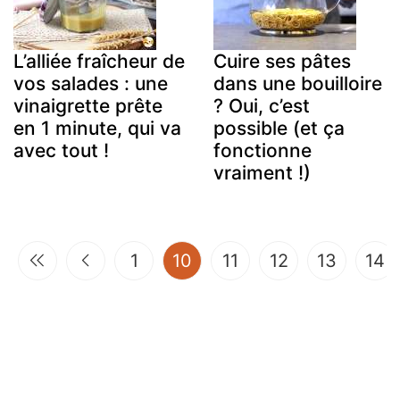
L’alliée fraîcheur de
Cuire ses pâtes
vos salades : une
dans une bouilloire
vinaigrette prête
? Oui, c’est
en 1 minute, qui va
possible (et ça
avec tout !
fonctionne
vraiment !)
(current)
1
10
11
12
13
14