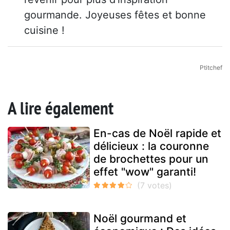
gourmande. Joyeuses fêtes et bonne
cuisine !
Ptitchef
A lire également
En-cas de Noël rapide et
délicieux : la couronne
de brochettes pour un
effet "wow" garanti!
Noël gourmand et