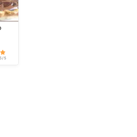
o
5 / 5