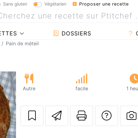
Sans gluten
Végétarien
Proposer une recette
ETTES
DOSSIERS
Pain de méteil
Autre
facile
1 he
Envoyer cette r
Imprimer c
Poser
P