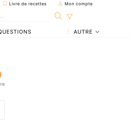
Livre de recettes
Mon compte
QUESTIONS
AUTRE
ure
ecette à un ami
ette page
 une question à l'auteur
ublier votre photo de cette r