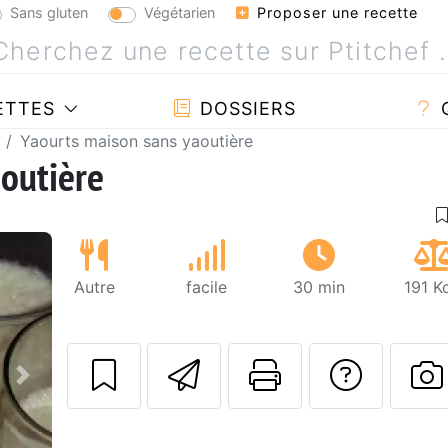
Sans gluten
Végétarien
Proposer une recette
ETTES
DOSSIERS
Yaourts maison sans yaoutière
outière
Autre
facile
30 min
191 K
Envoyer cette r
Imprimer c
Poser
Suivant
P