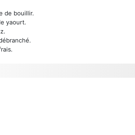
 de bouillir.
e yaourt.
z.
 débranché.
rais.