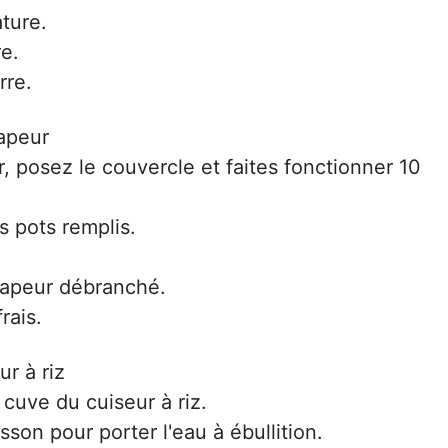
ature.
re.
rre.
vapeur
, posez le couvercle et faites fonctionner 10
s pots remplis.
-vapeur débranché.
rais.
r à riz
cuve du cuiseur à riz.
son pour porter l'eau à ébullition.