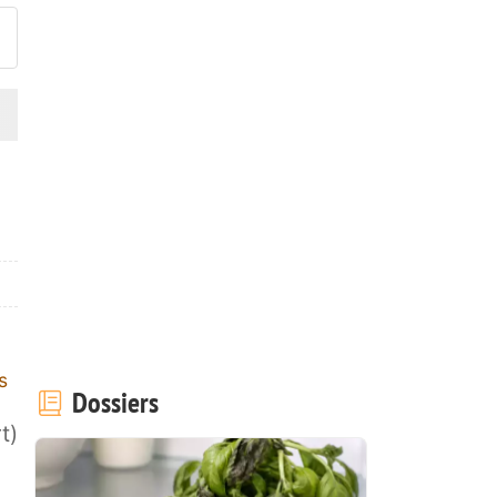
s
Dossiers
t)