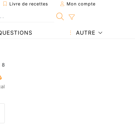
Livre de recettes
Mon compte
QUESTIONS
AUTRE
cal
ecette à un ami
ette page
 une question à l'auteur
ublier votre photo de cette r