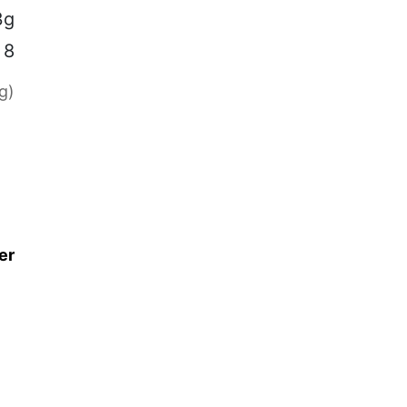
3g
8
g)
er