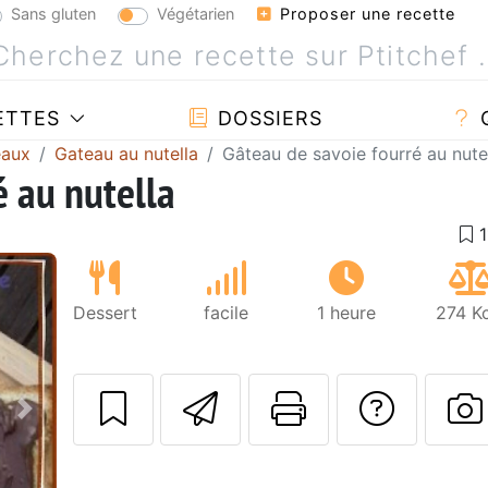
Sans gluten
Végétarien
Proposer une recette
ETTES
DOSSIERS
eaux
Gateau au nutella
Gâteau de savoie fourré au nute
é au nutella
Dessert
facile
1 heure
274 Kc
Envoyer cette r
Imprimer c
Poser
Suivant
P