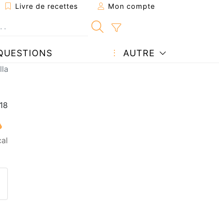
Livre de recettes
Mon compte
QUESTIONS
AUTRE
lla
al
ecette à un ami
ette page
 une question à l'auteur
ublier votre photo de cette r