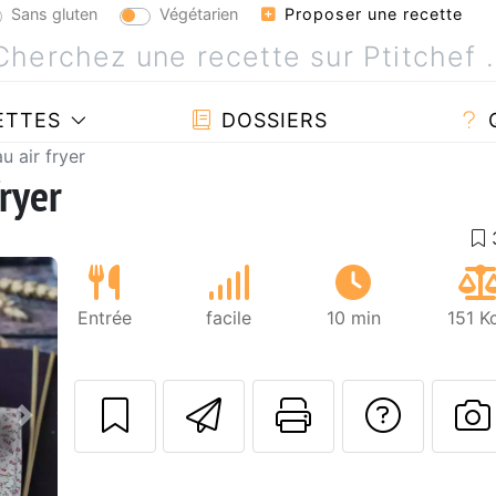
Sans gluten
Végétarien
Proposer une recette
ETTES
DOSSIERS
u air fryer
ryer
Entrée
facile
10 min
151 K
Envoyer cette r
Imprimer c
Poser
Suivant
P