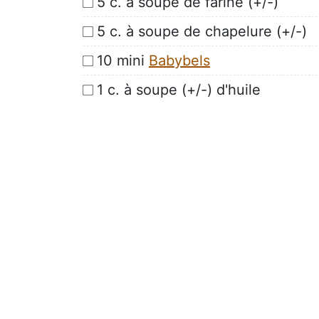
5 c. à soupe de farine (+/-)
5 c. à soupe de chapelure (+/-)
10 mini
Babybels
1 c. à soupe (+/-) d'huile