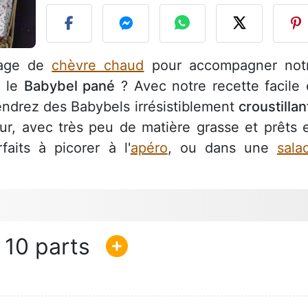
mage de
chèvre chaud
pour accompagner not
é le
Babybel pané
? Avec notre recette facile 
endrez des Babybels irrésistiblement
croustillan
eur, avec très peu de matière grasse et prêts 
aits à picorer à l'
apéro
, ou dans une
sala
10