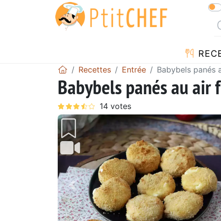
REC
Recettes
Entrée
Babybels panés a
Babybels panés au air f
Précédent