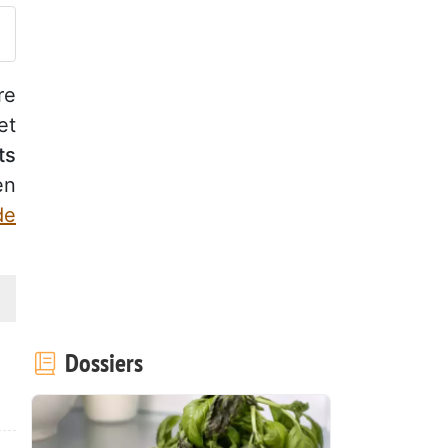
re
et
ts
en
de
Dossiers