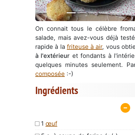
On connait tous le célèbre fro
salade, mais avez-vous déjà test
rapide à la
friteuse à air
, vous obti
à l'extérieur
et fondants à l'intéri
quelques minutes seulement. Parf
composée
:-)
Ingrédients
1
œuf