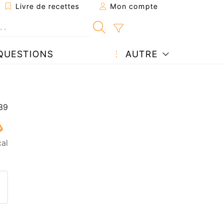
Livre de recettes
Mon compte
QUESTIONS
AUTRE
cal
ecette à un ami
ette page
 une question à l'auteur
ublier votre photo de cette r