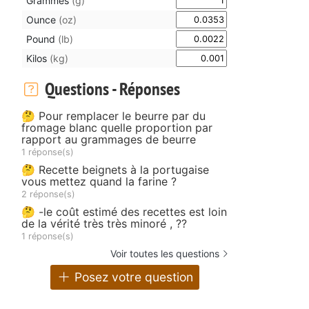
Grammes
(g)
Ounce
(oz)
Pound
(lb)
Kilos
(kg)
Questions - Réponses
🤔 Pour remplacer le beurre par du
fromage blanc quelle proportion par
rapport au grammages de beurre
1 réponse(s)
🤔 Recette beignets à la portugaise
vous mettez quand la farine ?
2 réponse(s)
🤔 -le coût estimé des recettes est loin
de la vérité très très minoré , ??
1 réponse(s)
Voir toutes les questions
Posez votre question