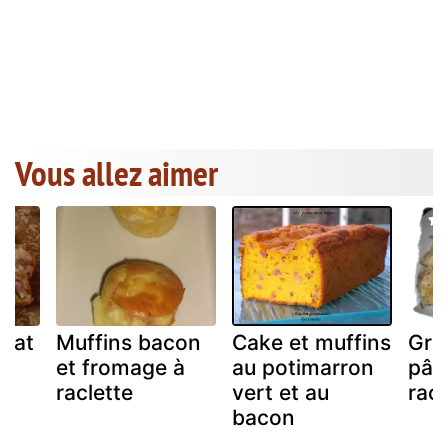
Vous allez aimer
ocat
Muffins bacon
Cake et muffins
Gra
on
et fromage à
au potimarron
pât
raclette
vert et au
racl
bacon