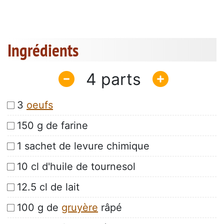
Ingrédients
4
3
oeufs
150 g de farine
1 sachet de levure chimique
10 cl d'huile de tournesol
12.5 cl de lait
100 g de
gruyère
râpé