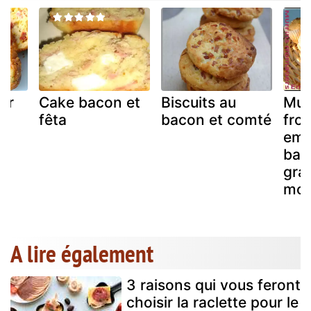
ar
Cake bacon et
Biscuits au
Muf
fêta
bacon et comté
fro
emm
bac
gra
mou
A lire également
3 raisons qui vous feront
choisir la raclette pour le