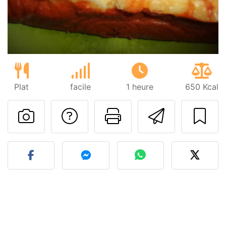
Plat
facile
1 heure
650 Kcal
Poser une question
Imprimer cet
Envoyer
Publier votre photo de cet