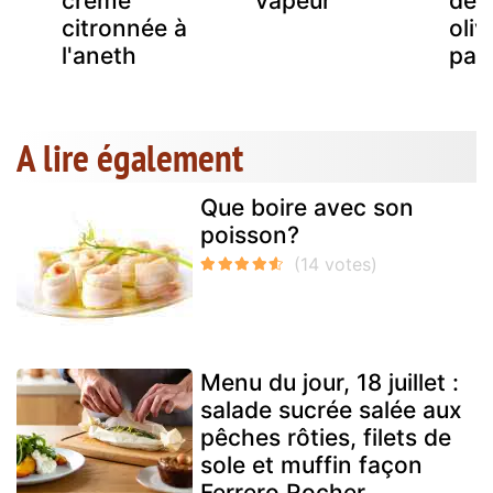
crème
vapeur
de 
citronnée à
oliv
l'aneth
papi
A lire également
Que boire avec son
poisson?
Menu du jour, 18 juillet :
salade sucrée salée aux
pêches rôties, filets de
sole et muffin façon
Ferrero Rocher