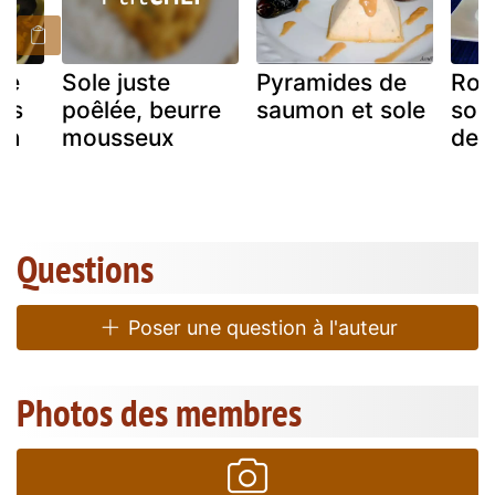
de
Sole juste
Pyramides de
Rou
its
poêlée, beurre
saumon et sole
sol
on
mousseux
de v
Questions
Poser une question à l'auteur
Photos des membres