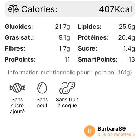
Calories:
407Kcal
Glucides:
21.7g
Lipides:
25.9g
Gras sat.:
9.1g
Protéines:
20.4g
Fibres:
1.7g
Sucre:
1.4g
ProPoints:
11
SmartPoints:
13
Information nutritionnelle pour 1 portion (161g)
Sans
Sans
Sans fruit
sucre
oeuf
à coque
ajouté
Barbara89
B