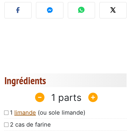
Publier votre photo de cet
Ingrédients
1
1
limande
(ou sole limande)
2 cas de farine