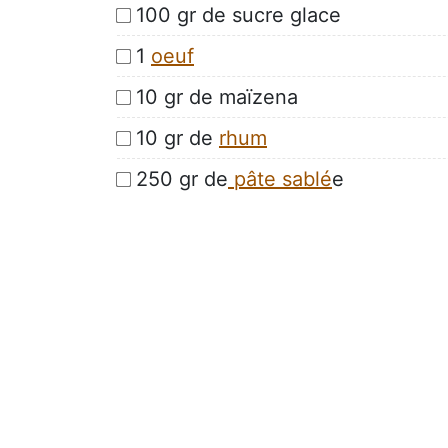
100 gr de sucre glace
1
oeuf
10 gr de maïzena
10 gr de
rhum
250 gr de
pâte sablé
e