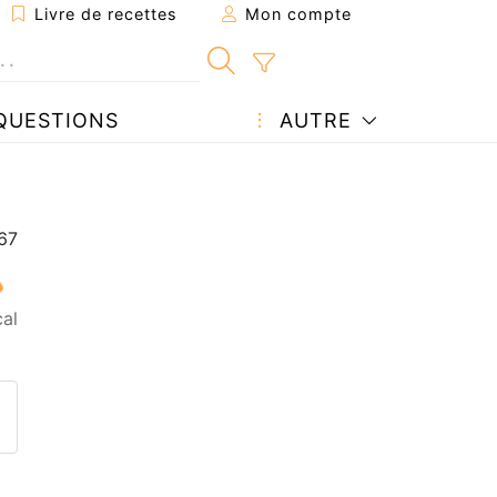
Livre de recettes
Mon compte
QUESTIONS
AUTRE
al
ecette à un ami
ette page
 une question à l'auteur
ublier votre photo de cette r