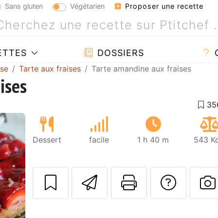
Sans gluten
Végétarien
Proposer une recette
ETTES
DOSSIERS
ise
Tarte aux fraises
Tarte amandine aux fraises
ises
Dessert
facile
1 h 40 m
543 Kc
Envoyer cette r
Imprimer c
Poser
Suivant
P