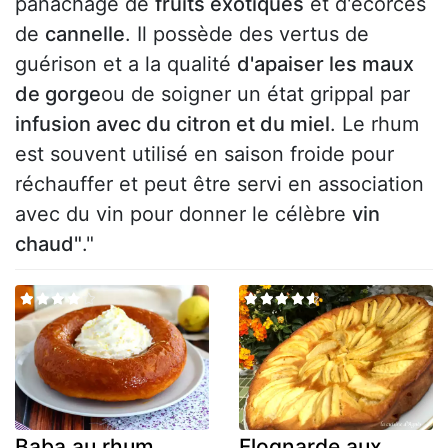
panachage de
fruits exotiques
et d'écorces
de
cannelle
. Il possède des vertus de
guérison et a la qualité
d'apaiser les maux
de gorge
ou de soigner un état grippal par
infusion avec du citron et du miel
. Le rhum
est souvent utilisé en saison froide pour
réchauffer et peut être servi en association
avec du vin pour donner le célèbre
vin
chaud"
."
Baba au rhum
Flognarde aux