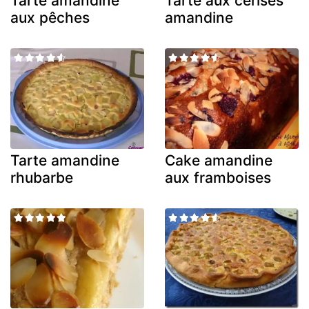
Tarte amandine
Tarte aux cerises
aux pêches
amandine
Tarte amandine
Cake amandine
rhubarbe
aux framboises