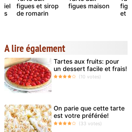
miel
figues et sirop
figues maison
figu
ais
de romarin
et p
A lire également
Tartes aux fruits: pour
un dessert facile et frais!
On parie que cette tarte
est votre préférée!