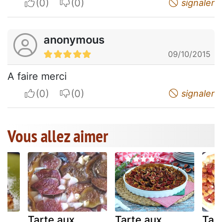
I apreciate
I do not appreciate
signaler
anonymous
09/10/2015
A faire merci
I apreciate
I do not appreciate
signaler
Vous allez aimer
e
Tarte aux
Tarte aux
Tar