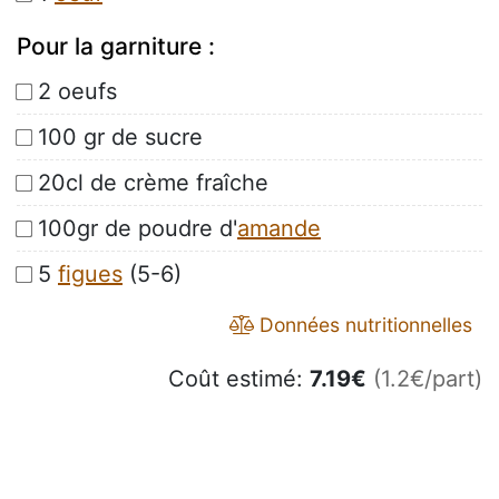
Pour la garniture :
2 oeufs
100 gr de sucre
20cl de crème fraîche
100gr de poudre d'
amande
5
figues
(5-6)
Données nutritionnelles
Coût estimé:
7.19
€
(1.2€/part)