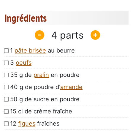
Ingrédients
4
1
pâte brisée
au beurre
3
oeufs
35 g de
pralin
en poudre
40 g de poudre d'
amande
50 g de sucre en poudre
15 cl de crème fraîche
12
figues
fraîches