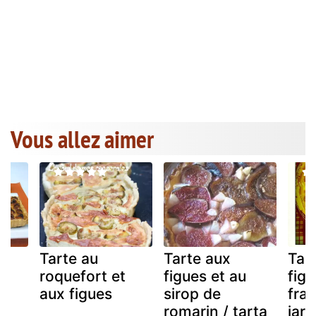
Vous allez aimer
Tarte au
Tarte aux
Tar
t
roquefort et
figues et au
figu
aux figues
sirop de
fra
romarin / tarta
jard