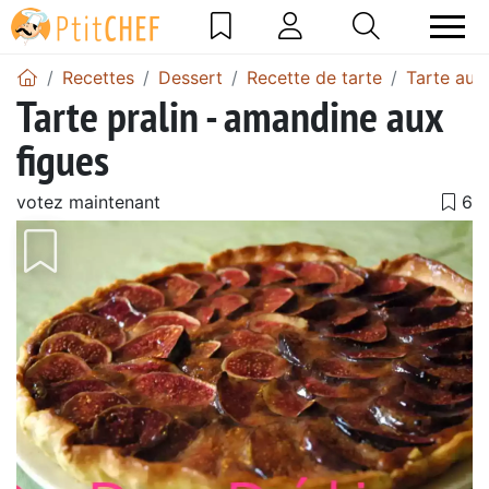
Recettes
Dessert
Recette de tarte
Tarte aux
Tarte pralin - amandine aux
figues
votez maintenant