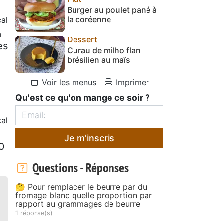
Burger au poulet pané à
la coréenne
al
m
Dessert
es
Curau de milho flan
brésilien au maïs
Voir les menus
Imprimer
Qu'est ce qu'on mange ce soir ?
al
Je m'inscris
10
Questions - Réponses
🤔 Pour remplacer le beurre par du
fromage blanc quelle proportion par
rapport au grammages de beurre
1 réponse(s)