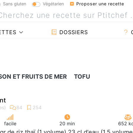
Sans gluten
Végétarien
Proposer une recette
ETTES
DOSSIERS
SON ET FRUITS DE MER
TOFU
ant
facile
20 min
652 kc
 gr de riz thaï (1 volume) 23 cl d'eau (1,5 volume