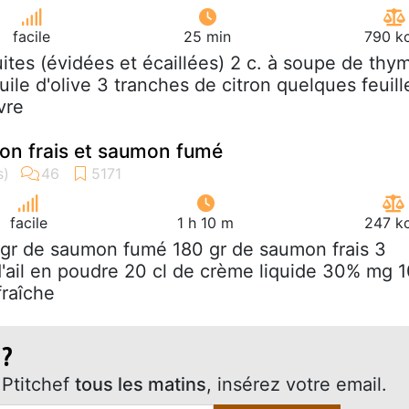
facile
25 min
790 kc
ruites (évidées et écaillées) 2 c. à soupe de thy
uile d'olive 3 tranches de citron quelques feuill
vre
on frais et saumon fumé
facile
1 h 10 m
247 kc
 gr de saumon fumé 180 gr de saumon frais 3
d'ail en poudre 20 cl de crème liquide 30% mg 
fraîche
 ?
Ptitchef
tous les matins
, insérez votre email.