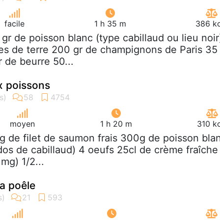
facile
1 h 35 m
386 kc
 gr de poisson blanc (type cabillaud ou lieu noir
s de terre 200 gr de champignons de Paris 35
r de beurre 50...
x poissons
moyen
1 h 20 m
310 k
g de filet de saumon frais 300g de poisson bla
du dos de cabillaud) 4 oeufs 25cl de crème fraîche
mg) 1/2...
la poêle