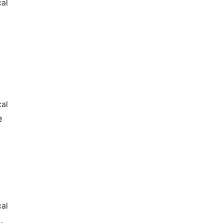
al
al
e
al
.