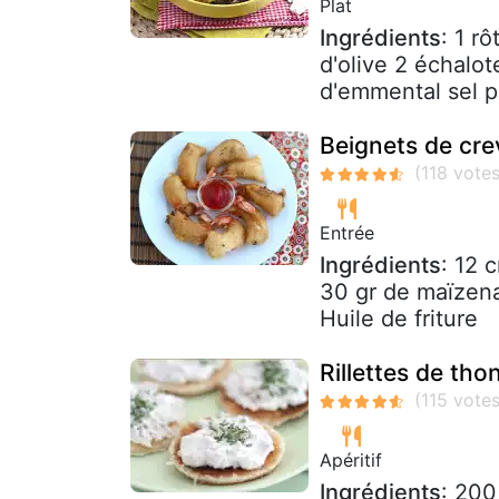
Plat
Ingrédients
: 1 rô
d'olive 2 échalot
d'emmental sel po
Beignets de cre
Entrée
Ingrédients
: 12 
30 gr de maïzena
Huile de friture
Rillettes de tho
Apéritif
Ingrédients
: 200