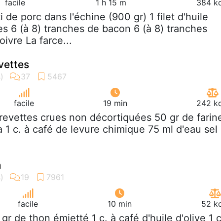
facile
1 h 15 m
384 kc
ti de porc dans l'échine (900 gr) 1 filet d'huile
es 6 (à 8) tranches de bacon 6 (à 8) tranches
ivre La farce...
vettes
facile
19 min
242 kc
crevettes crues non décortiquées 50 gr de farin
 1 c. à café de levure chimique 75 ml d'eau sel
n
facile
10 min
52 kc
 gr de thon émietté 1 c. à café d'huile d'olive 1 c