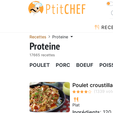
REC
Recettes
Proteine
Proteine
17665 recettes
POULET
PORC
BOEUF
POIS
Poulet croustill
Plat
Ingrédients
: 120