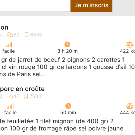
Je m'inscris
non
facile
3 h 20 m
422 kc
 gr de jarret de boeuf 2 oignons 2 carottes 1
cl vin rouge 100 gr de lardons 1 gousse d'ail 1
s de Paris sel...
 porc en croûte
facile
50 min
444 kc
âte feuilletée 1 filet mignon (de 400 gr) 2
on 100 gr de fromage râpé sel poivre jaune