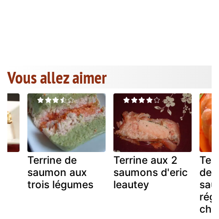
Vous allez aimer
Terrine de
Terrine aux 2
Ter
saumon aux
saumons d'eric
deu
trois légumes
leautey
sau
réga
cha