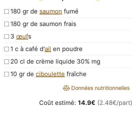
180 gr de
saumon
fumé
180 gr de saumon frais
3
œuf
s
1 c à café d'
ail
en poudre
20 cl de crème liquide 30% mg
10 gr de
ciboulette
fraîche
Données nutritionnelles
Coût estimé:
14.9
€
(2.48€/part)