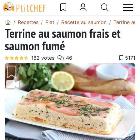
Recettes
Plat
Recette au saumon
Terrine au
Terrine au saumon frais et
saumon fumé
Précédent
Suiv