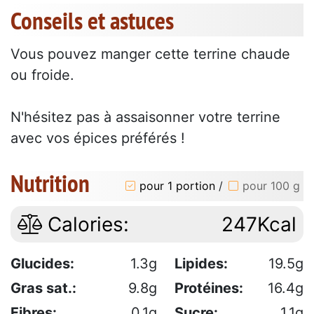
Conseils et astuces
Vous pouvez manger cette terrine chaude
ou froide.
N'hésitez pas à assaisonner votre terrine
avec vos épices préférés !
Nutrition
pour 1 portion
/
pour 100 g
Calories:
247Kcal
Glucides:
1.3g
Lipides:
19.5g
Gras sat.:
9.8g
Protéines:
16.4g
Fibres:
0.1g
Sucre:
1.1g