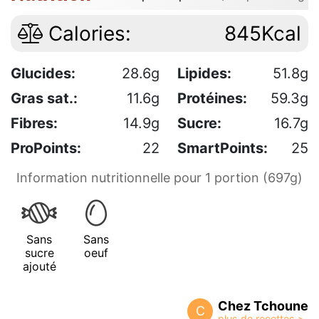
Calories:
845Kcal
Glucides:
28.6g
Lipides:
51.8g
Gras sat.:
11.6g
Protéines:
59.3g
Fibres:
14.9g
Sucre:
16.7g
ProPoints:
22
SmartPoints:
25
Information nutritionnelle pour 1 portion (697g)
Sans
Sans
sucre
oeuf
ajouté
Chez Tchoune
C