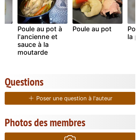
n
Poule au pot à
Poule au pot
Pou
t
l'ancienne et
la p
sauce à la
moutarde
Questions
Poser une question à l'auteur
Photos des membres