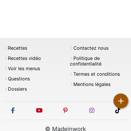
Recettes
Contactez nous
Recettes vidéo
Politique de
confidentialité
Voir les menus
Termes et conditions
Questions
Mentions légales
Dossiers
+
facebook
youtube
pinterest
instagram
tikt
© Madeinwork