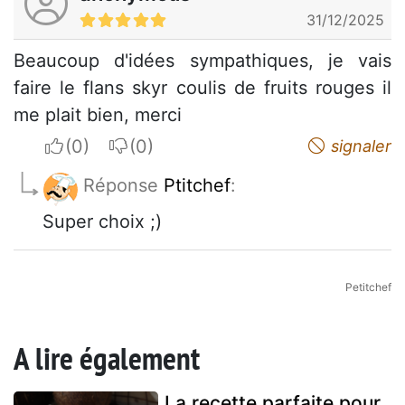
31/12/2025
Beaucoup d'idées sympathiques, je vais
faire le flans skyr coulis de fruits rouges il
me plait bien, merci
I apreciate
I do not appreciate
signaler
Réponse
Ptitchef
:
Super choix ;)
Petitchef
A lire également
La recette parfaite pour