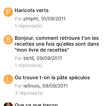
P
Haricots verts
Par
phtpht, 10/09/2011
1 réponse(s)
B
Bonjour, comment retrouve t'on les
recettes une fois qu'elles sont dans
"mon livre de recettes"
Par
bb16, 09/09/2011
1 réponse(s)
L
Ou trouve t-on la pâte spéculos
Par
lefinois, 09/09/2011
3 réponse(s)
Que ce que bacon