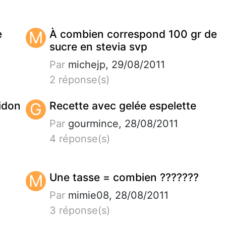
e
M
À combien correspond 100 gr de
sucre en stevia svp
Par
michejp, 29/08/2011
2 réponse(s)
idon
G
Recette avec gelée espelette
Par
gourmince, 28/08/2011
4 réponse(s)
M
Une tasse = combien ???????
Par
mimie08, 28/08/2011
3 réponse(s)