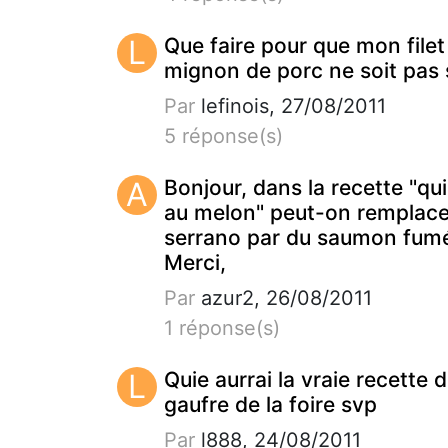
L
Que faire pour que mon filet
mignon de porc ne soit pas
Par
lefinois, 27/08/2011
5 réponse(s)
A
Bonjour, dans la recette "qu
au melon" peut-on remplace
serrano par du saumon fum
Merci,
Par
azur2, 26/08/2011
1 réponse(s)
L
Quie aurrai la vraie recette 
gaufre de la foire svp
Par
l888, 24/08/2011