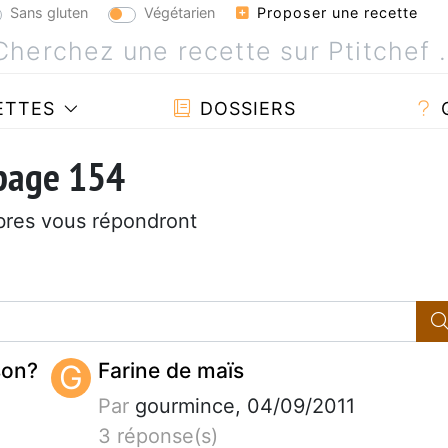
Sans gluten
Végétarien
Proposer une recette
ETTES
DOSSIERS
 page 154
bres vous répondront
son?
G
Farine de maïs
Par
gourmince, 04/09/2011
3 réponse(s)