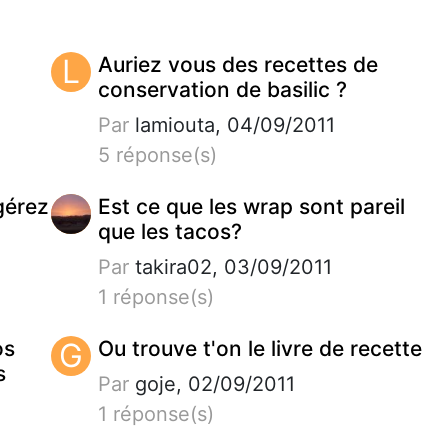
L
Auriez vous des recettes de
conservation de basilic ?
Par
lamiouta, 04/09/2011
5 réponse(s)
gérez
Est ce que les wrap sont pareil
que les tacos?
Par
takira02, 03/09/2011
1 réponse(s)
os
G
Ou trouve t'on le livre de recette
s
Par
goje, 02/09/2011
1 réponse(s)