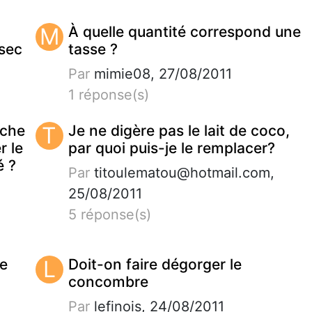
M
À quelle quantité correspond une
 sec
tasse ?
Par
mimie08, 27/08/2011
1 réponse(s)
iche
T
Je ne digère pas le lait de coco,
r le
par quoi puis-je le remplacer?
é ?
Par
titoulematou@hotmail.com
,
25/08/2011
5 réponse(s)
de
L
Doit-on faire dégorger le
concombre
Par
lefinois, 24/08/2011