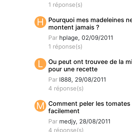
1 réponse(s)
H
Pourquoi mes madeleines n
montent jamais ?
Par
hplage, 02/09/2011
1 réponse(s)
L
Ou peut ont trouvee de la m
pour une recette
Par
l888, 29/08/2011
4 réponse(s)
M
Comment peler les tomates
facilement
Par
medjy, 28/08/2011
4 réponse(s)