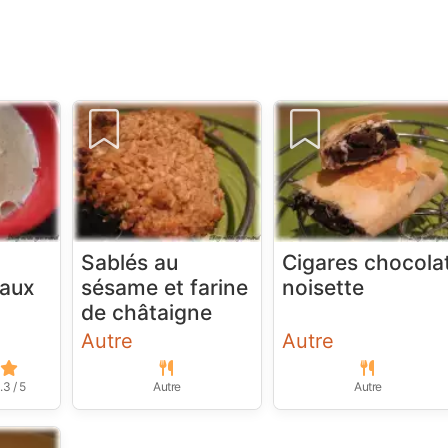
Sablés au
Cigares chocola
aux
sésame et farine
noisette
de châtaigne
Autre
Autre
.3 / 5
Autre
Autre