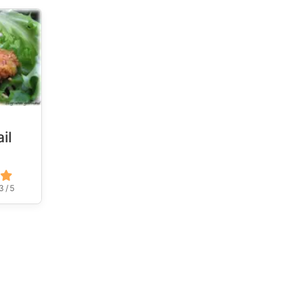
il
3 / 5