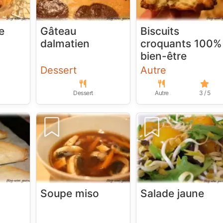
e
Gâteau
Biscuits
dalmatien
croquants 100%
bien-être
Dessert
Autre
Dessert
Autre
3 / 5
Soupe miso
Salade jaune