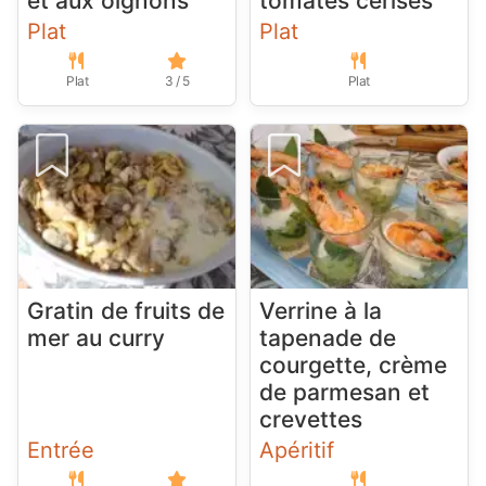
et aux oignons
tomates cerises
Plat
Plat
Plat
3 / 5
Plat
Gratin de fruits de
Verrine à la
mer au curry
tapenade de
courgette, crème
de parmesan et
crevettes
Entrée
Apéritif