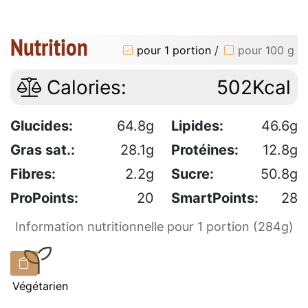
Nutrition
pour 1 portion
/
pour 100 g
Calories:
502Kcal
Glucides:
64.8g
Lipides:
46.6g
Gras sat.:
28.1g
Protéines:
12.8g
Fibres:
2.2g
Sucre:
50.8g
ProPoints:
20
SmartPoints:
28
Information nutritionnelle pour 1 portion (284g)
Végétarien