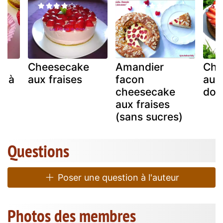
Cheesecake
Amandier
Che
s à
aux fraises
facon
aux 
cheesecake
dou
aux fraises
(sans sucres)
Questions
Poser une question à l'auteur
Photos des membres