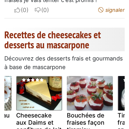
fraises je vais tenter c'est promis !
I apreciate
I do not appreciate
signaler
Recettes de cheesecakes et
desserts au mascarpone
Découvrez des desserts frais et gourmands
à base de mascarpone
 au
Cheesecake
Bouchées de
Tir
aux Daims et
fraises façon
frai