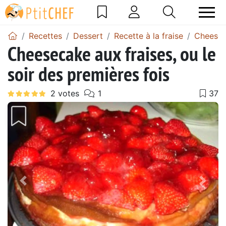
Recettes
Dessert
Recette à la fraise
Cheeseca
Cheesecake aux fraises, ou le
soir des premières fois
Précédent
Suiv