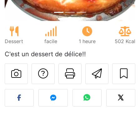
Dessert
facile
1 heure
502 Kcal
C'est un dessert de délice!!
Poser une question
Imprimer cet
Envoyer
Publier votre photo de cet