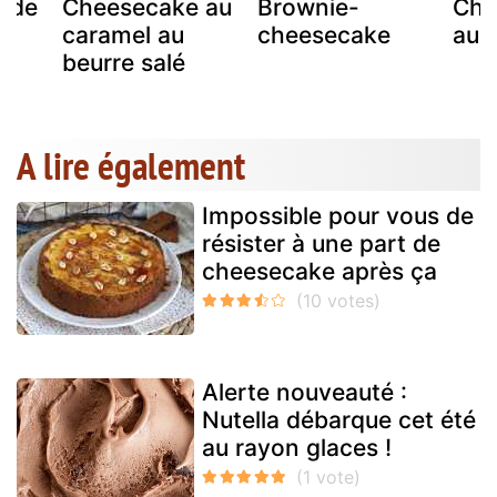
 de
Cheesecake au
Brownie-
Che
caramel au
cheesecake
aux
beurre salé
A lire également
Impossible pour vous de
résister à une part de
cheesecake après ça
Alerte nouveauté :
Nutella débarque cet été
au rayon glaces !