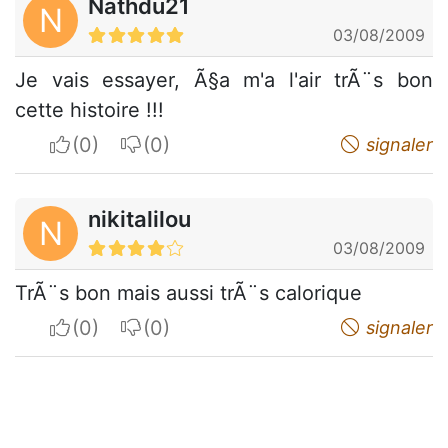
Nathdu21
N
03/08/2009
Je vais essayer, Ã§a m'a l'air trÃ¨s bon
cette histoire !!!
I apreciate
I do not appreciate
signaler
nikitalilou
N
03/08/2009
TrÃ¨s bon mais aussi trÃ¨s calorique
I apreciate
I do not appreciate
signaler