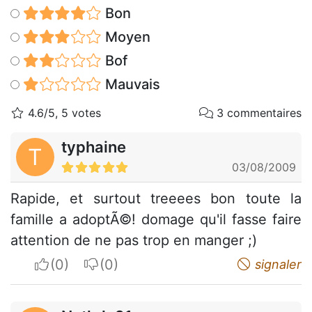
Bon
Moyen
Bof
Mauvais
4.6/5, 5 votes
3 commentaires
typhaine
T
03/08/2009
Rapide, et surtout treeees bon toute la
famille a adoptÃ©! domage qu'il fasse faire
attention de ne pas trop en manger ;)
I apreciate
I do not appreciate
signaler