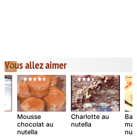
Vous allez aimer
Mousse
Charlotte au
Bav
chocolat au
nutella
mal
nutella
nute