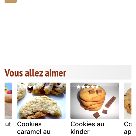
Vous allez aimer
anut
Cookies
Cookies au
Coo
s
caramel au
kinder
aph