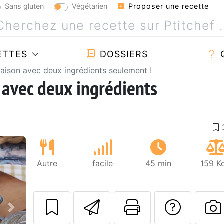
Sans gluten
Végétarien
Proposer une recette
ETTES
DOSSIERS
ison avec deux ingrédients seulement !
avec deux ingrédients
Autre
facile
45 min
159 K
Envoyer cette r
Imprimer c
Poser
Suivant