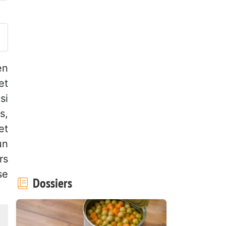
ublier votre photo de cette r
en
et
i
s,
et
un
rs
se
Dossiers