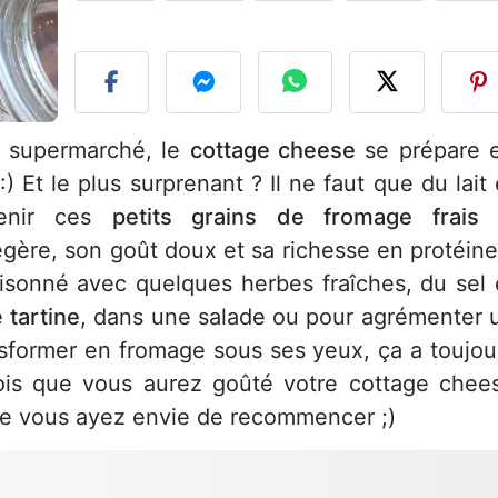
P
 supermarché, le
cottage cheese
se prépare 
:) Et le plus surprenant ? Il ne faut que du lait 
tenir ces
petits grains de fromage frais
s
légère, son goût doux et sa richesse en protéine
saisonné avec quelques herbes fraîches, du sel 
e
tartine
, dans une salade ou pour agrémenter 
nsformer en fromage sous ses yeux, ça a toujou
ois que vous aurez goûté votre cottage chee
que vous ayez envie de recommencer ;)