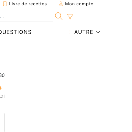
Livre de recettes
Mon compte
QUESTIONS
AUTRE
cal
ecette à un ami
ette page
 une question à l'auteur