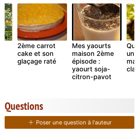
e
2ème carrot
Mes yaourts
Que
cake et son
maison 2ème
un 
glaçage raté
épisode :
mas
on
yaourt soja-
cla
citron-pavot
Questions
Poser une question à l'auteur