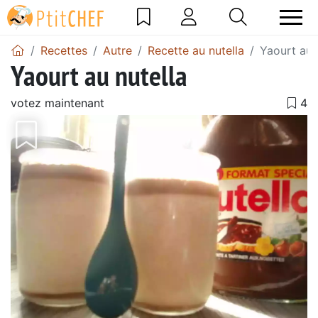
Recettes
Autre
Recette au nutella
Yaourt au 
Yaourt au nutella
votez maintenant