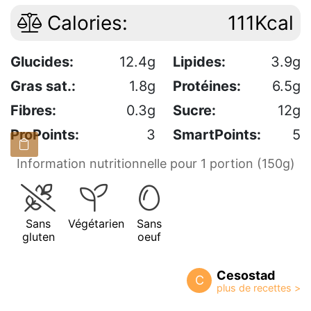
Calories:
111Kcal
Glucides:
12.4g
Lipides:
3.9g
Gras sat.:
1.8g
Protéines:
6.5g
Fibres:
0.3g
Sucre:
12g
ProPoints:
3
SmartPoints:
5
Information nutritionnelle pour 1 portion (150g)
Sans
Végétarien
Sans
gluten
oeuf
Cesostad
C