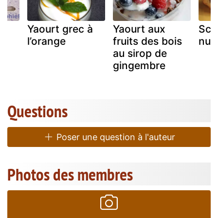
Yaourt grec à
Yaourt aux
Sco
l’orange
fruits des bois
nute
au sirop de
gingembre
Questions
Poser une question à l'auteur
Photos des membres