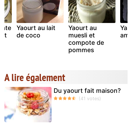
pâte
Yaourt au lait
Yaourt au
Yao
 et
de coco
muesli et
am
compote de
pommes
A lire également
Du yaourt fait maison?