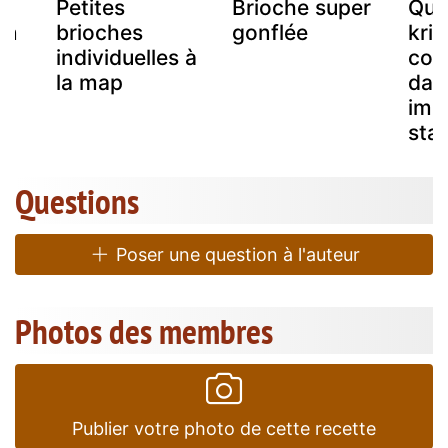
Petites
Brioche super
Qua
en
brioches
gonflée
krin
individuelles à
con
la map
dan
imp
stat
Questions
Poser une question à l'auteur
Photos des membres
Publier votre photo de cette recette