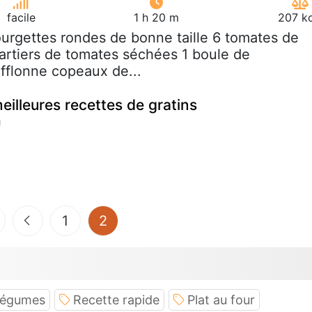
facile
1 h 20 m
207 kc
ourgettes rondes de bonne taille 6 tomates de
uartiers de tomates séchées 1 boule de
fflonne copeaux de...
eilleures recettes de gratins
(current)
1
2
 légumes
Recette rapide
Plat au four