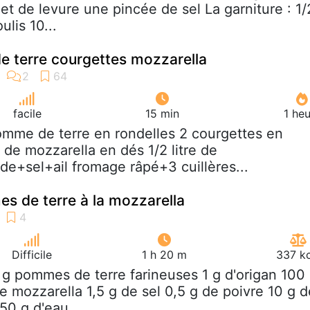
et de levure une pincée de sel La garniture : 1/
lis 10...
 terre courgettes mozzarella
facile
15 min
1 he
omme de terre en rondelles 2 courgettes en
 de mozzarella en dés 1/2 litre de
+sel+ail fromage râpé+3 cuillères...
s de terre à la mozzarella
Difficile
1 h 20 m
337 kc
 g pommes de terre farineuses 1 g d'origan 100
e mozzarella 1,5 g de sel 0,5 g de poivre 10 g d
150 g d'eau