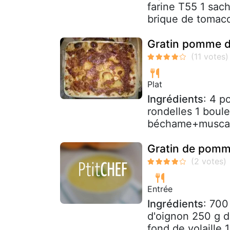
farine T55 1 sach
brique de tomacou
Gratin pomme de
Plat
Ingrédients
: 4 p
rondelles 1 boule
béchame+muscade
Gratin de pomme
Entrée
Ingrédients
: 700
d'oignon 250 g d
fond de volaille 