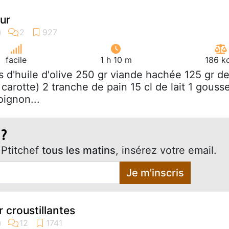
ur
facile
1 h 10 m
186 k
às d'huile d'olive 250 gr viande hachée 125 gr d
 carotte) 2 tranche de pain 15 cl de lait 1 gouss
 oignon...
 ?
Ptitchef
tous les matins
, insérez votre email.
Je m'inscris
 croustillantes