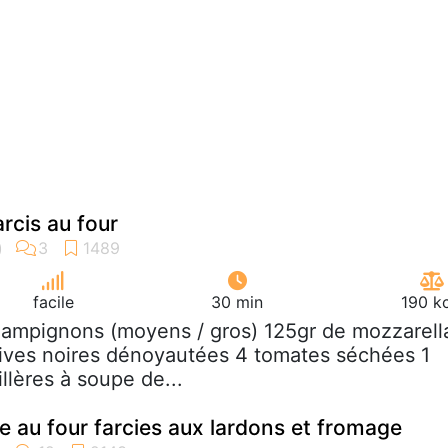
cis au four
facile
30 min
190 k
hampignons (moyens / gros) 125gr de mozzarell
lives noires dénoyautées 4 tomates séchées 1
illères à soupe de...
 au four farcies aux lardons et fromage