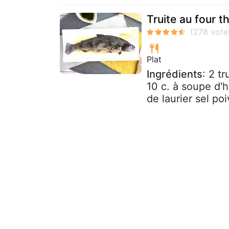
Truite au four t
Plat
Ingrédients
: 2 t
10 c. à soupe d'h
de laurier sel poi