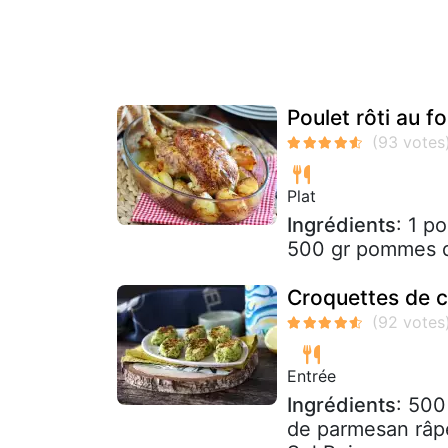
Poulet rôti au f
Plat
Ingrédients
: 1 p
500 gr pommes de
Croquettes de c
Entrée
Ingrédients
: 500
de parmesan râpé