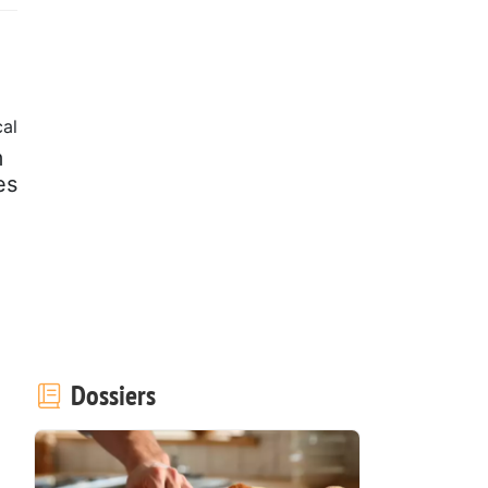
al
m
es
Dossiers