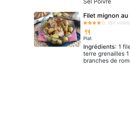
Sel Poivre
Filet mignon au 
Plat
Ingrédients
: 1 f
terre grenailles 1
branches de romar