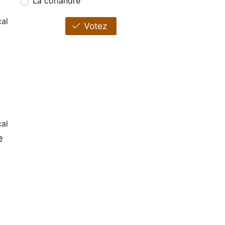
La coriandre
al
Votez
cal
e