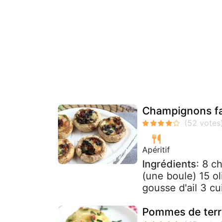
Champignons far
Apéritif
Ingrédients
: 8 c
(une boule) 15 o
gousse d'ail 3 cu
Pommes de terre