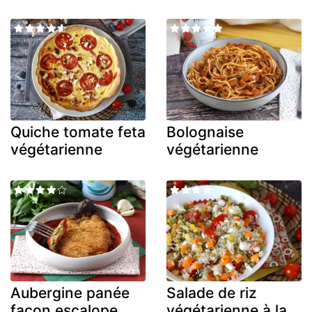
Quiche tomate feta
Bolognaise
végétarienne
végétarienne
Aubergine panée
Salade de riz
façon escalope
végétarienne à la