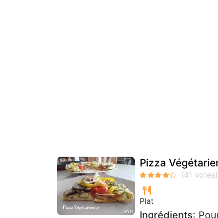
Pizza Végétarie
Plat
Ingrédients
: Pou