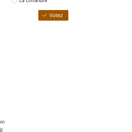
La coriandre
Votez
in
il