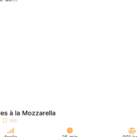
ies à la Mozzarella
facile
25 min
901 k