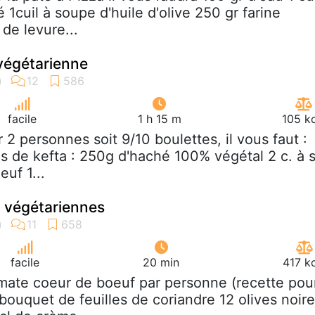
é 1cuil à soupe d'huile d'olive 250 gr farine
de levure...
 végétarienne
facile
1 h 15 m
105 k
r 2 personnes soit 9/10 boulettes, il vous faut :
es de kefta : 250g d'haché 100% végétal 2 c. à s
euf 1...
 végétariennes
facile
20 min
417 k
omate coeur de boeuf par personne (recette pou
bouquet de feuilles de coriandre 12 olives noir