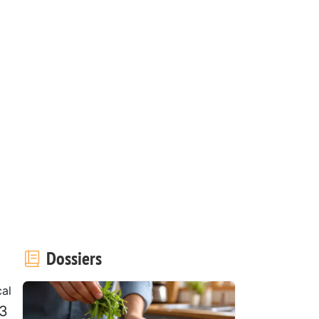
Dossiers
al
 3