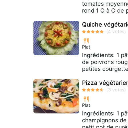
tomates moyenne 
rond 1 C à C de p
Quiche végétar
Plat
Ingrédients
: 1 p
de poivrons rouge
petites courgette
Pizza végétarie
Plat
Ingrédients
: 1 p
champignons de Pa
petit pot de puré