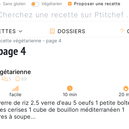
Sans gluten
Végétarien
Proposer une recette
ETTES
DOSSIERS
cette végétarienne - page 4
 page 4
égétarienne
facile
10 min
20 m
 verre de riz 2.5 verre d'eau 5 oeufs 1 petite boît
es cerises 1 cube de bouillon méditerranéen 1
res à soupe...