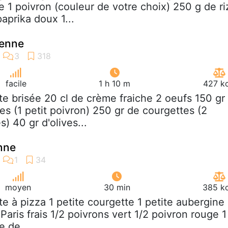
1 poivron (couleur de votre choix) 250 g de ri
aprika doux 1...
ienne
facile
1 h 10 m
427 kc
âte brisée 20 cl de crème fraiche 2 oeufs 150 gr
s (1 petit poivron) 250 gr de courgettes (2
s) 40 gr d'olives...
nne
moyen
30 min
385 kc
âte à pizza 1 petite courgette 1 petite aubergine
ris frais 1/2 poivrons vert 1/2 poivron rouge 1
e de...