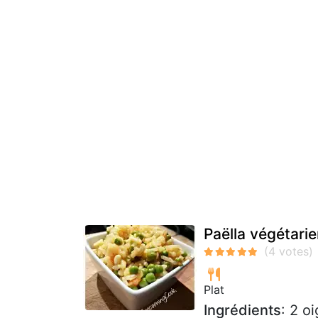
Paëlla végétari
Plat
Ingrédients
: 2 o