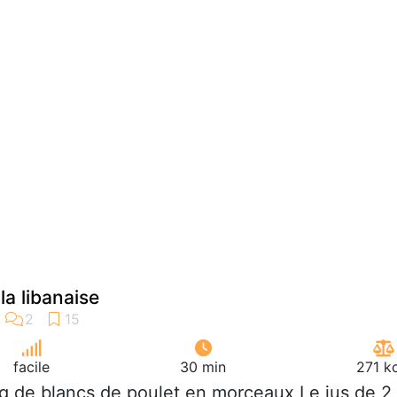
la libanaise
facile
30 min
271 k
g de blancs de poulet en morceaux Le jus de 2