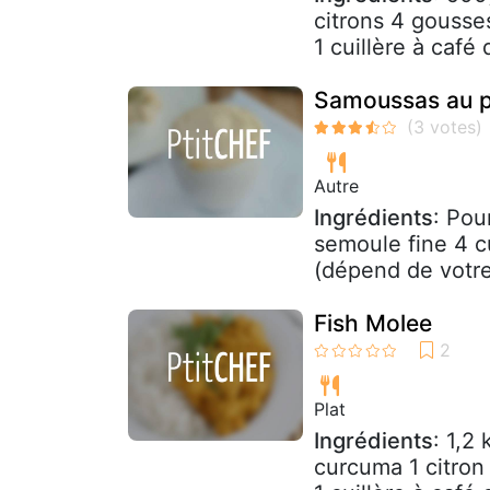
citrons 4 gousses
1 cuillère à café 
Samoussas au po
Autre
Ingrédients
: Pou
semoule fine 4 c
(dépend de votre 
Fish Molee
Plat
Ingrédients
: 1,2
curcuma 1 citron 