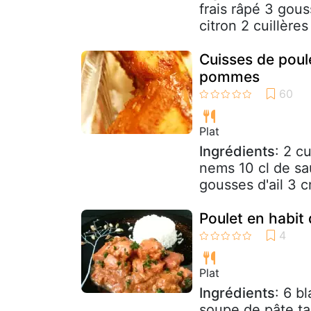
frais râpé 3 gous
citron 2 cuillères
Cuisses de poul
pommes
Plat
Ingrédients
: 2 c
nems 10 cl de sau
gousses d'ail 3 
Poulet en habit 
Plat
Ingrédients
: 6 b
soupe de pâte ta