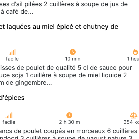
ses d'ail pilées 2 cuillères à soupe de jus de
 à café de...
et laquées au miel épicé et chutney de
facile
10 min
1 he
uisses de poulet de qualité 5 cl de sauce pour
ce soja 1 cuillère à soupe de miel liquide 2
cm de gingembre...
d'épices
facile
2 h 30 m
354 kc
lancs de poulet coupés en morceaux 6 cuillères
ndoori 3 cuillères à soupe de yaourt nature 3