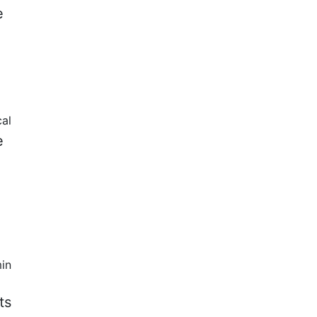
e
al
e
in
ts