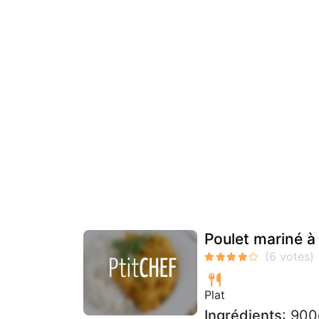
Poulet mariné à 
Plat
Ingrédients
: 900