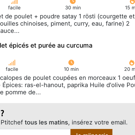
facile
30 min
15 m
ilet de poulet + poudre satay 1 rösti (courgette et
ouilles chinoises, piment, curry, eau, farine) 2
auce...
et épicés et purée au curcuma
facile
10 min
20 m
scalopes de poulet coupées en morceaux 1 oeu
Épices: ras-el-hanout, paprika Huile d'olive Po
sse pomme de...
 ?
Ptitchef
tous les matins
, insérez votre email.