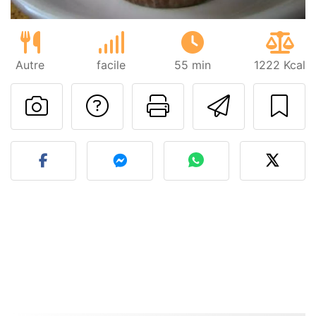
Autre
facile
55 min
1222 Kcal
Poser une question
Imprimer cet
Envoyer
Publier votre photo de cet