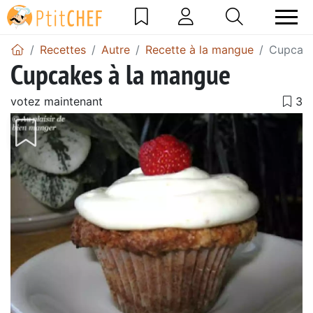
Recettes
Autre
Recette à la mangue
Cupcake
Cupcakes à la mangue
votez maintenant