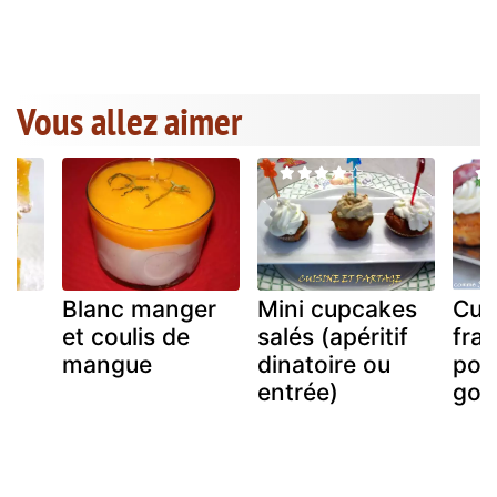
Vous allez aimer
Blanc manger
Mini cupcakes
Cup
et coulis de
salés (apéritif
fra
mangue
dinatoire ou
pour
entrée)
gou