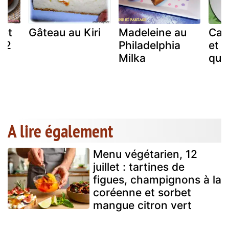
 et
Gâteau au Kiri
Madeleine au
Cak
 2
Philadelphia
et à
Milka
qui 
A lire également
Menu végétarien, 12
juillet : tartines de
figues, champignons à la
coréenne et sorbet
mangue citron vert