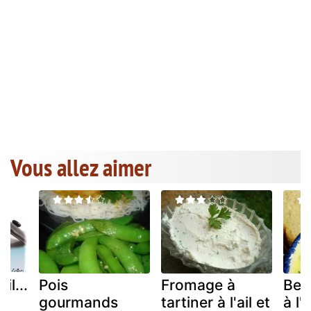
Vous allez aimer
il...
Pois
Fromage à
Beu
gourmands
tartiner à l'ail et
à l'