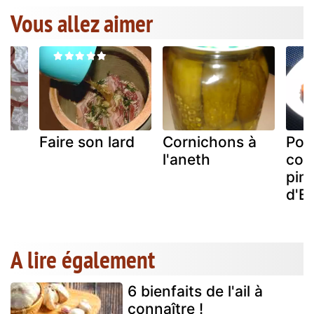
Vous allez aimer
Faire son lard
Cornichons à
Poi
l'aneth
conf
pim
d'E
A lire également
6 bienfaits de l'ail à
connaître !