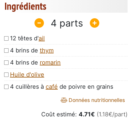
Ingrédients
4
12 têtes d'
ail
4 brins de
thym
4 brins de
romarin
Huile d'olive
4 cuillères à
café
de poivre en grains
Données nutritionnelles
Coût estimé:
4.71
€
(1.18€/part)