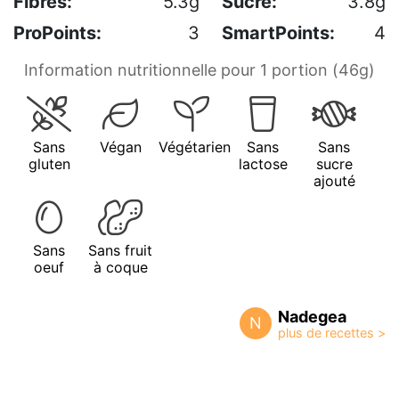
Fibres:
5.3g
Sucre:
3.8g
ProPoints:
3
SmartPoints:
4
Information nutritionnelle pour 1 portion (46g)
Sans
Végan
Végétarien
Sans
Sans
gluten
lactose
sucre
ajouté
Sans
Sans fruit
oeuf
à coque
Nadegea
N