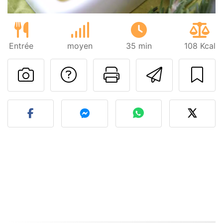
Entrée
moyen
35 min
108 Kcal
Poser une question
Imprimer cet
Envoyer
Publier votre photo de cet