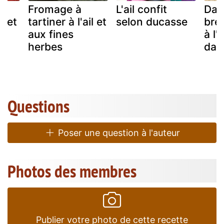
Fromage à
L'ail confit
Dan'
l et
tartiner à l'ail et
selon ducasse
brea
s
aux fines
à l'
herbes
dan
Questions
Poser une question à l'auteur
Photos des membres
Publier votre photo de cette recette