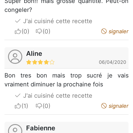
Super bon!! mais grosse quantité. Peut-on
congeler?
J'ai cuisiné cette recette
I apreciate
I do not appreciate
signaler
Aline
06/04/2020
Bon tres bon mais trop sucré je vais
vraiment diminuer la prochaine fois
J'ai cuisiné cette recette
I apreciate
I do not appreciate
signaler
Fabienne