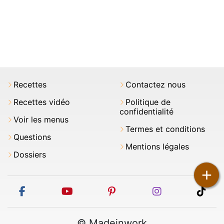
Recettes
Contactez nous
Recettes vidéo
Politique de
confidentialité
Voir les menus
Termes et conditions
Questions
Mentions légales
Dossiers
+
facebook
youtube
pinterest
instagram
tikt
© Madeinwork