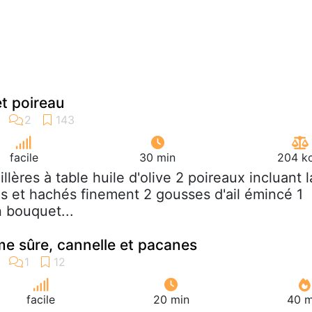
et poireau
facile
30 min
204 kc
uillères à table huile d'olive 2 poireaux incluant l
es et hachés finement 2 gousses d'ail émincé 1
 bouquet...
me sûre, cannelle et pacanes
facile
20 min
40 m