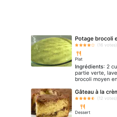
Potage brocoli 
Plat
Ingrédients
: 2 c
partie verte, lav
brocoli moyen en
Gâteau à la crè
Dessert