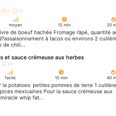
moyen
15 min
20 m
 livre de boeuf hachée Fromage râpé, quantité a
d?assaisonnement à tacos ou environs 2 cuillèr
de chili...
es et sauce crémeuse aux herbes
facile
10 min
40 m
r la potatoes: petites pommes de terre 1 cuillèr
Epices mexicaines Pour la sauce crémeuse aux
miracle whip fat...