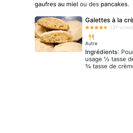
gaufres au miel
ou des
pancakes
.
Galettes à la c
Autre
Ingrédients
: Pou
usage ½ tasse de
¾ tasse de crème