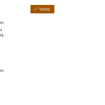
Votez
in
u
es
in
e