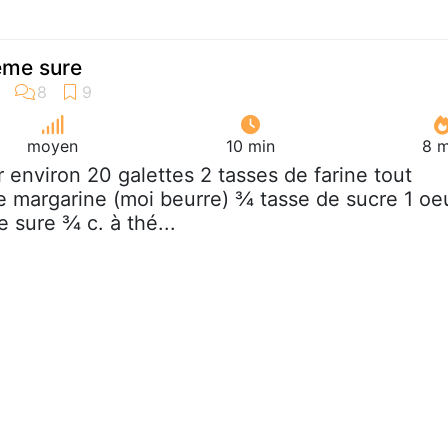
rème sure
moyen
10 min
8 m
r environ 20 galettes 2 tasses de farine tout
 margarine (moi beurre) ¾ tasse de sucre 1 oe
 sure ¾ c. à thé...