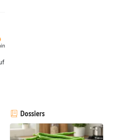
in
uf
Dossiers