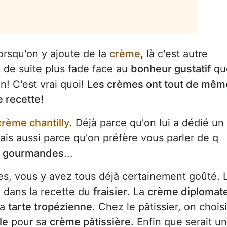
lorsqu'on y ajoute de la
crème
, là c'est autre
 de suite plus fade face au
bonheur gustatif
qu
n! C'est vrai quoi!
Les crèmes ont tout de mêm
e recette!
crème chantilly
. Déjà parce qu'on lui a dédié un
is aussi parce qu'on préfère vous parler de q
us gourmandes
...
s, vous y avez tous déjà certainement goûté. 
 dans la recette du
fraisier
. La
crème diplomat
la
tarte tropézienne
. Chez le pâtissier, on choisi
le
pour sa
crème pâtissière
. Enfin que serait u