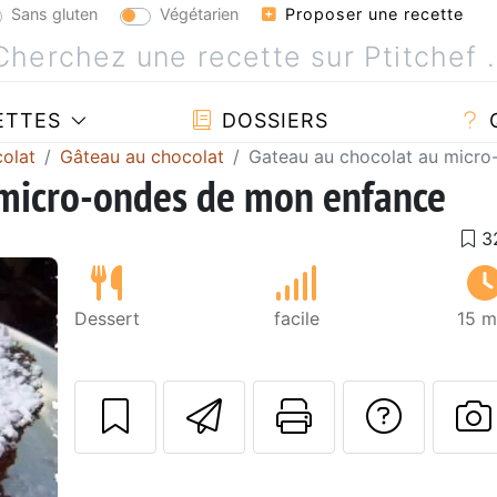
Sans gluten
Végétarien
Proposer une recette
ETTES
DOSSIERS
olat
Gâteau au chocolat
Gateau au chocolat au micr
 micro-ondes de mon enfance
Dessert
facile
15 m
Envoyer cette r
Imprimer c
Poser
Suivant
P