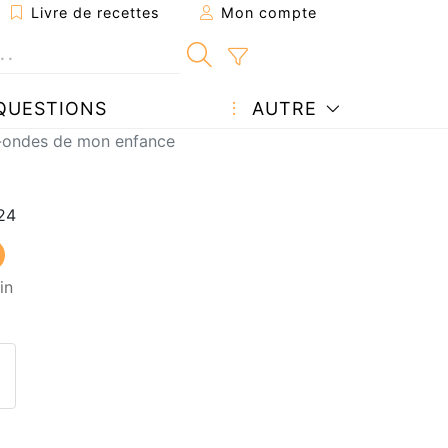
Livre de recettes
Mon compte
QUESTIONS
AUTRE
o-ondes de mon enfance
in
ecette à un ami
ette page
 une question à l'auteur
ublier votre photo de cette r