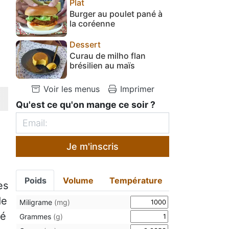
Plat
Burger au poulet pané à
la coréenne
Dessert
Curau de milho flan
brésilien au maïs
Voir les menus
Imprimer
Qu'est ce qu'on mange ce soir ?
Je m'inscris
Poids
Volume
Température
es
de
Miligrame
(mg)
té
Grammes
(g)