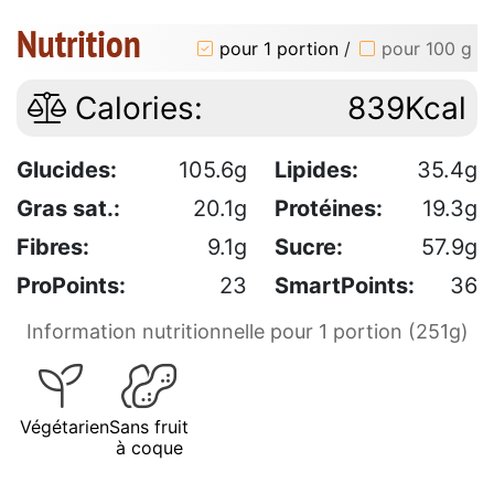
Nutrition
pour 1 portion
/
pour 100 g
Calories:
839Kcal
Glucides:
105.6g
Lipides:
35.4g
Gras sat.:
20.1g
Protéines:
19.3g
Fibres:
9.1g
Sucre:
57.9g
ProPoints:
23
SmartPoints:
36
Information nutritionnelle pour 1 portion (251g)
Végétarien
Sans fruit
à coque