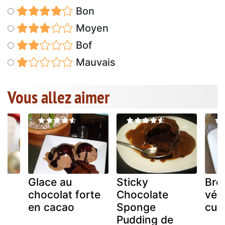
Bon
Moyen
Bof
Mauvais
Vous allez aimer
Glace au
Sticky
Bro
chocolat forte
Chocolate
vég
en cacao
Sponge
cui
Pudding de