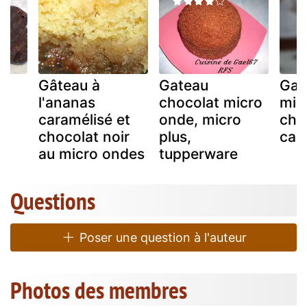
Gâteau à
Gateau
Gat
l'ananas
chocolat micro
mic
caramélisé et
onde, micro
cho
p
chocolat noir
plus,
car
au micro ondes
tupperware
Questions
Poser une question à l'auteur
Photos des membres