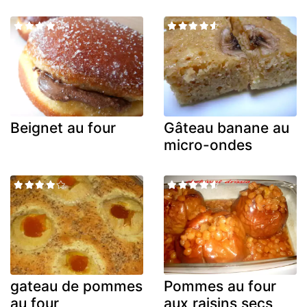
Beignet au four
Gâteau banane au
micro-ondes
gateau de pommes
Pommes au four
au four
aux raisins secs