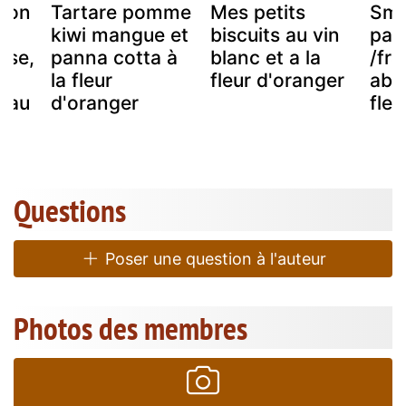
apon
Tartare pomme
Mes petits
Smo
kiwi mangue et
biscuits au vin
pas
sse,
panna cotta à
blanc et a la
/fra
la fleur
fleur d'oranger
abr
t au
d'oranger
fleu
Questions
Poser une question à l'auteur
Photos des membres