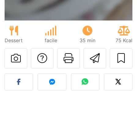
Dessert
facile
35 min
75 Kcal
Poser une question
Imprimer cet
Envoyer
Publier votre photo de cet