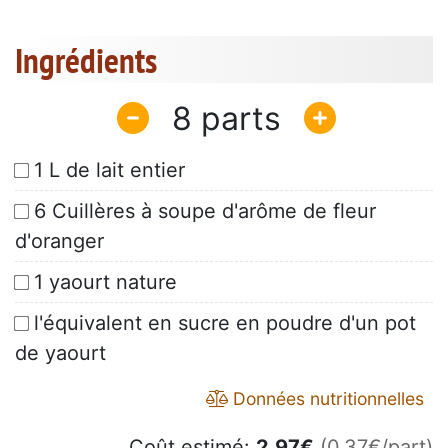
Ingrédients
8
1 L de lait entier
6 Cuillères à soupe d'arôme de fleur
d'oranger
1 yaourt nature
l'équivalent en sucre en poudre d'un pot
de yaourt
Données nutritionnelles
Coût estimé:
2.97
€
(0.37€/part)