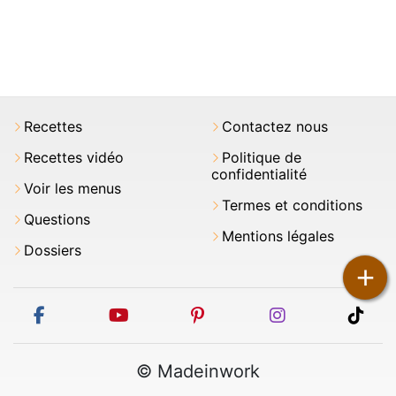
Recettes
Contactez nous
Recettes vidéo
Politique de
confidentialité
Voir les menus
Termes et conditions
Questions
Mentions légales
Dossiers
+
facebook
youtube
pinterest
instagram
tikt
© Madeinwork