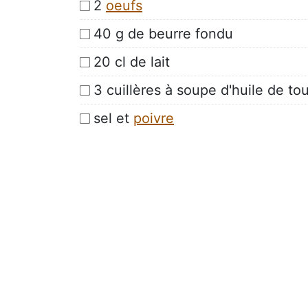
2
oeufs
40 g de beurre fondu
20 cl de lait
3 cuillères à soupe d'huile de to
sel et
poivre