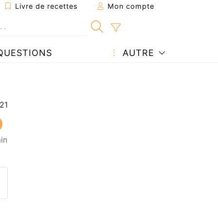
Livre de recettes
Mon compte
QUESTIONS
AUTRE
in
ecette à un ami
ette page
 une question à l'auteur
ublier votre photo de cette r