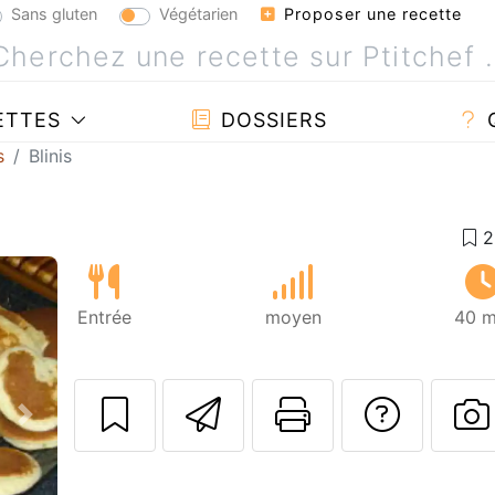
Sans gluten
Végétarien
Proposer une recette
ETTES
DOSSIERS
s
Blinis
Entrée
moyen
40 m
Envoyer cette r
Imprimer c
Poser
Suivant
P