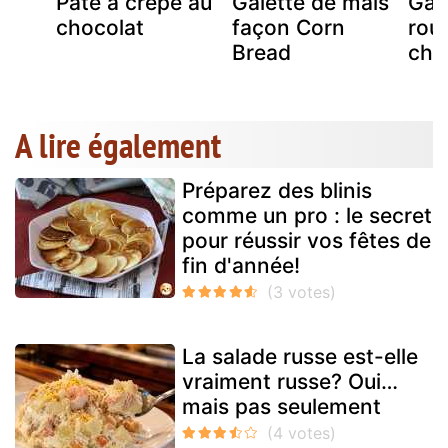
x
Pâte à crêpe au
Galette de maïs
Gal
chocolat
façon Corn
rou
Bread
chi
A lire également
Préparez des blinis
comme un pro : le secret
pour réussir vos fêtes de
fin d'année!
La salade russe est-elle
vraiment russe? Oui…
mais pas seulement