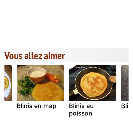
Vous allez aimer
 !
Blinis en map
Blinis au
Blin
poisson