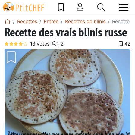
Recettes
Entrée
Recettes de blinis
Recette de
Recette des vrais blinis russe