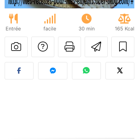
Entrée
facile
30 min
165 Kcal
Poser une question
Imprimer cet
Envoyer
Publier votre photo de cet